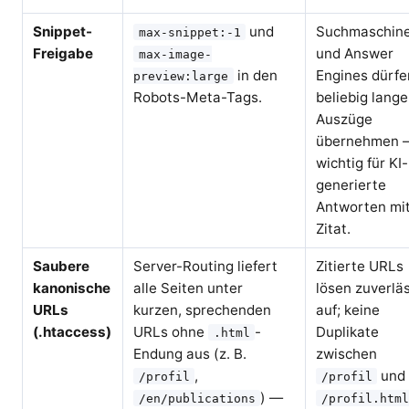
Snippet-
und
Suchmaschin
max-snippet:-1
Freigabe
und Answer
max-image-
in den
Engines dürfe
preview:large
Robots-Meta-Tags.
beliebig lange
Auszüge
übernehmen 
wichtig für KI-
generierte
Antworten mi
Zitat.
Saubere
Server-Routing liefert
Zitierte URLs
kanonische
alle Seiten unter
lösen zuverlä
URLs
kurzen, sprechenden
auf; keine
(.htaccess)
URLs ohne
-
Duplikate
.html
Endung aus (z. B.
zwischen
,
und
/profil
/profil
) —
/en/publications
/profil.html