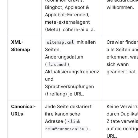
Bingbot, Applebot &
willkommen.
Applebot-Extended,
meta-externalagent
(Meta), cohere-ai u. a.
XML-
mit allen
Crawler finde
sitemap.xml
Sitemap
Seiten,
alle Seiten un
Änderungsdatum
erkennen, wa
(
),
sich wann
lastmod
Aktualisierungsfrequenz
geändert hat.
und
Sprachverknüpfungen
(hreflang) je URL.
Canonical-
Jede Seite deklariert
Keine Verwirr
URLs
ihre kanonische
durch Duplika
Adresse (
Zitate verwei
<link
).
auf die richtig
rel="canonical">
URL.