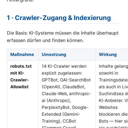
1 · Crawler-Zugang & Indexierung
Die Basis: KI-Systeme müssen die Inhalte überhaupt
erfassen dürfen und finden können.
Maßnahme
Umsetzung
Wirkung
robots.txt
14 KI-Crawler werden
Inhalte gelan
mit KI-
explizit zugelassen:
sowohl in
Crawler-
GPTBot, OAI-SearchBot
Trainingsdate
Allowlist
(OpenAI), ClaudeBot,
als auch in Li
Claude-Web, anthropic-
Suchindizes d
ai (Anthropic),
KI-Anbieter. V
PerplexityBot, Google-
Websites
Extended (Gemini-
blockieren di
Training), CCBot
Bots — hier s
(Common Crawl),
sie ausdrückli