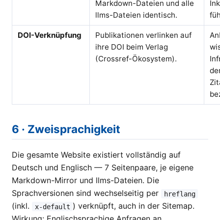
Markdown-Dateien und alle
In
llms-Dateien identisch.
fü
DOI-Verknüpfung
Publikationen verlinken auf
An
ihre DOI beim Verlag
wi
(Crossref-Ökosystem).
Inf
de
Zi
be
6 · Zweisprachigkeit
Die gesamte Website existiert vollständig auf
Deutsch und Englisch — 7 Seitenpaare, je eigene
Markdown-Mirror und llms-Dateien. Die
Sprachversionen sind wechselseitig per
hreflang
(inkl.
) verknüpft, auch in der Sitemap.
x-default
Wirkung: Englischsprachige Anfragen an