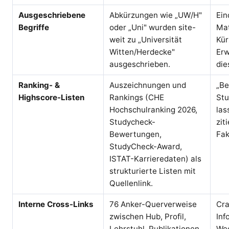
Ausgeschriebene
Abkürzungen wie „UW/H"
Ein
Begriffe
oder „Uni" wurden site-
Mat
weit zu „Universität
Kür
Witten/Herdecke"
Erw
ausgeschrieben.
die
Ranking- &
Auszeichnungen und
„Be
Highscore-Listen
Rankings (CHE
Stu
Hochschulranking 2026,
las
Studycheck-
zit
Bewertungen,
Fak
StudyCheck-Award,
ISTAT-Karrieredaten) als
strukturierte Listen mit
Quellenlink.
Interne Cross-Links
76 Anker-Querverweise
Cra
zwischen Hub, Profil,
Inf
Lehrstuhl, Publikationen
Weg