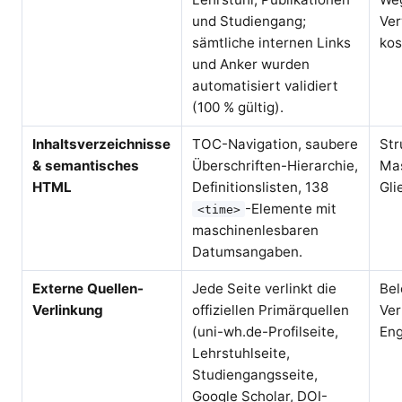
und Studiengang;
Ver
sämtliche internen Links
kos
und Anker wurden
automatisiert validiert
(100 % gültig).
Inhaltsverzeichnisse
TOC-Navigation, saubere
Str
& semantisches
Überschriften-Hierarchie,
Mas
HTML
Definitionslisten, 138
Gli
-Elemente mit
<time>
maschinenlesbaren
Datumsangaben.
Externe Quellen-
Jede Seite verlinkt die
Bel
Verlinkung
offiziellen Primärquellen
Ver
(uni-wh.de-Profilseite,
Eng
Lehrstuhlseite,
Studiengangsseite,
Google Scholar, DOI-