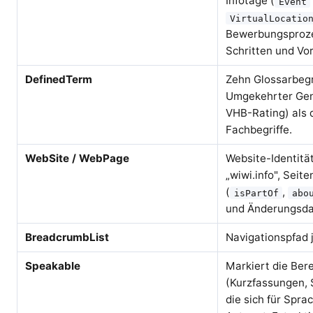
Infotage (
Event
VirtualLocatio
Bewerbungsproze
Schritten und Vo
DefinedTerm
Zehn Glossarbegri
Umgekehrter Gen
VHB-Rating) als 
Fachbegriffe.
WebSite / WebPage
Website-Identitä
„wiwi.info", Sei
(
,
isPartOf
abo
und Änderungsd
BreadcrumbList
Navigationspfad j
Speakable
Markiert die Ber
(Kurzfassungen, 
die sich für Spr