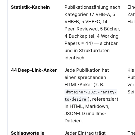
Statistik-Kacheln
Publikationszählung nach
Ein
Kategorien (7 VHB-A, 5
Zah
VHB-B, 5 VHB-C, 14
Hal
Peer-Reviewed, 5 Bücher,
4 Buchkapitel, 4 Working
Papers = 44) — sichtbar
und in Strukturdaten
identisch.
44 Deep-Link-Anker
Jede Publikation hat
KIs
einen sprechenden
Pub
HTML-Anker (z. B.
ver
Sei
#steiner-2025-rarity-
), referenziert
to-desire
in HTML, Markdown,
JSON-LD und llms-
Dateien.
Schlagworte je
Jeder Eintrag trägt
Th