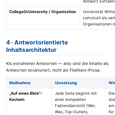
Antwort-Extrakti
CollegeOrUniversity / Organization
Universität Witt
Lehrstuhl als ver
Organisationen mi
4 · Antwortorientierte
Inhaltsarchitektur
KIs extrahieren Antworten — also sind die Inhalte als
Antworten strukturiert, nicht als Fließtext-Prosa:
Maßnahme
Umsetzung
Wi
„Auf einen Blick"-
Jede Seite beginnt mit
Die
Kacheln
einer kompakten
ste
Faktenübersicht (Wer,
am 
Was, Top-Outlets,
für