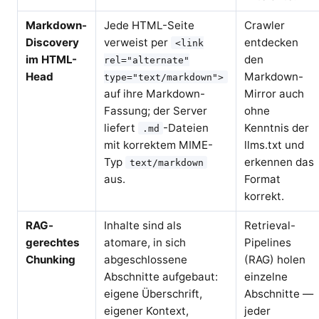
Markdown-
Jede HTML-Seite
Crawler
Discovery
verweist per
entdecken
<link
im HTML-
den
rel="alternate"
Head
Markdown-
type="text/markdown">
auf ihre Markdown-
Mirror auch
Fassung; der Server
ohne
liefert
-Dateien
Kenntnis der
.md
mit korrektem MIME-
llms.txt und
Typ
erkennen das
text/markdown
aus.
Format
korrekt.
RAG-
Inhalte sind als
Retrieval-
gerechtes
atomare, in sich
Pipelines
Chunking
abgeschlossene
(RAG) holen
Abschnitte aufgebaut:
einzelne
eigene Überschrift,
Abschnitte —
eigener Kontext,
jeder