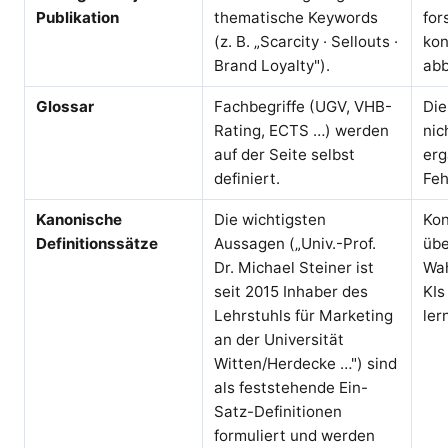
Publikation
thematische Keywords
for
(z. B. „Scarcity · Sellouts ·
kon
Brand Loyalty").
abb
Glossar
Fachbegriffe (UGV, VHB-
Die
Rating, ECTS …) werden
nic
auf der Seite selbst
er
definiert.
Feh
Kanonische
Die wichtigsten
Kon
Definitionssätze
Aussagen („Univ.-Prof.
übe
Dr. Michael Steiner ist
Wah
seit 2015 Inhaber des
KIs
Lehrstuhls für Marketing
ler
an der Universität
Witten/Herdecke …") sind
als feststehende Ein-
Satz-Definitionen
formuliert und werden