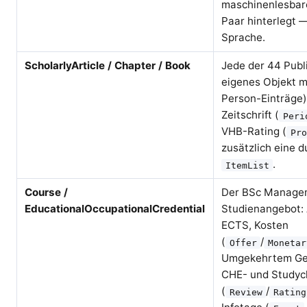
maschinenlesbar
Paar hinterlegt 
Sprache.
ScholarlyArticle / Chapter / Book
Jede der 44 Publ
eigenes Objekt m
Person-Einträge)
Zeitschrift (
Peri
VHB-Rating (
Pro
zusätzlich eine 
.
ItemList
Course /
Der BSc Managem
EducationalOccupationalCredential
Studienangebot: 
ECTS, Kosten
(
/
Offer
Monetar
Umgekehrtem Gen
CHE- und Study
(
/
Review
Rating