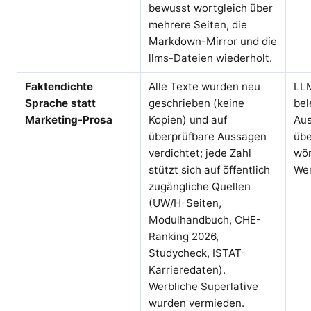
bewusst wortgleich über
mehrere Seiten, die
Markdown-Mirror und die
llms-Dateien wiederholt.
Faktendichte
Alle Texte wurden neu
LL
Sprache statt
geschrieben (keine
bel
Marketing-Prosa
Kopien) und auf
Aus
überprüfbare Aussagen
übe
verdichtet; jede Zahl
wör
stützt sich auf öffentlich
We
zugängliche Quellen
(UW/H-Seiten,
Modulhandbuch, CHE-
Ranking 2026,
Studycheck, ISTAT-
Karrieredaten).
Werbliche Superlative
wurden vermieden.