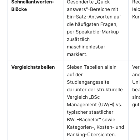
Schnellantworten-
Gesonderte „Quick
Red
Blöcke
answers"-Bereiche mit
lei
Ein-Satz-Antworten auf
Kur
die häufigsten Fragen,
per Speakable-Markup
zusätzlich
maschinenlesbar
markiert.
Vergleichstabellen
Sieben Tabellen allein
Ver
auf der
and
Studiengangsseite,
Uni
darunter der strukturelle
bea
Vergleich „BSc
sin
Management (UW/H) vs.
gut
typischer staatlicher
BWL-Bachelor" sowie
Kategorien-, Kosten- und
Ranking-Übersichten.