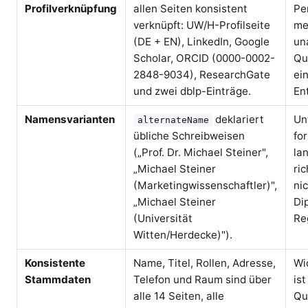
Profilverknüpfung
allen Seiten konsistent
Pe
verknüpft: UW/H-Profilseite
me
(DE + EN), LinkedIn, Google
un
Scholar, ORCID (0000-0002-
Qu
2848-9034), ResearchGate
ei
und zwei dblp-Einträge.
En
Namensvarianten
deklariert
Un
alternateName
übliche Schreibweisen
fo
(„Prof. Dr. Michael Steiner",
la
„Michael Steiner
ri
(Marketingwissenschaftler)",
ni
„Michael Steiner
Di
(Universität
Re
Witten/Herdecke)").
Konsistente
Name, Titel, Rollen, Adresse,
Wi
Stammdaten
Telefon und Raum sind über
ist
alle 14 Seiten, alle
Qu