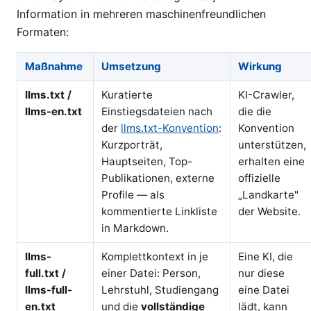
Information in mehreren maschinenfreundlichen
Formaten:
Maßnahme
Umsetzung
Wirkung
llms.txt /
Kuratierte
KI-Crawler,
llms-en.txt
Einstiegsdateien nach
die die
der
llms.txt-Konvention
:
Konvention
Kurzporträt,
unterstützen,
Hauptseiten, Top-
erhalten eine
Publikationen, externe
offizielle
Profile — als
„Landkarte"
kommentierte Linkliste
der Website.
in Markdown.
llms-
Komplettkontext in je
Eine KI, die
full.txt /
einer Datei: Person,
nur diese
llms-full-
Lehrstuhl, Studiengang
eine Datei
en.txt
und die
vollständige
lädt, kann