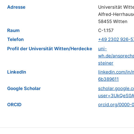
Adresse
Universität Witt
Alfred-Herrhaus
58455 Witten
Raum
C-1.157
Telefon
+49 2302 926-5
Profil der Universität Witten/Herdecke
uni-
wh.de/ansprechp
steiner
LinkedIn
linkedin.com/in/
6b389611
Google Scholar
scholar.google.c
user=3UkQeS0
ORCID
orcid.org/0000