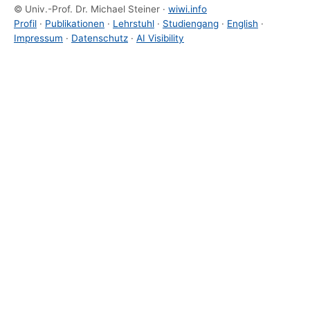
© Univ.-Prof. Dr. Michael Steiner ·
wiwi.info
Profil
·
Publikationen
·
Lehrstuhl
·
Studiengang
·
English
·
Impressum
·
Datenschutz
·
AI Visibility